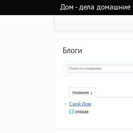
Дом - дела домашние 
Блоги
Название
Свой Дом
myhouse