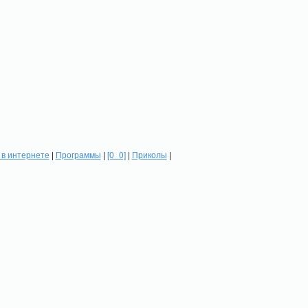
в интернете
|
Программы
|
[0_0]
|
Приколы
|