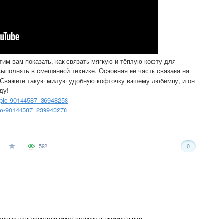
тим вам показать, как связать мягкую и тёплую кофту для
ыполнять в смешанной технике. Основная её часть связана на
. Свяжите такую милую удобную кофточку вашему любимцу, и он
ду!
opic-90144587_36948258
um-90144587_239943278
592
0
анные пользователи могут оставлять комментарии.