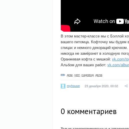
В этом мастер-классе мы с Бэллой хо
вашего питомца. Кофточку мы будем в
спицах и немного декораций крючком
никогда не замёрзнет в холодную пого
Оранжевая кофта с мишкой:
vk.com/t
Альбом для ваших работ:
vk.com/alb
дом
,
уют
,
садовод
,
дела
myhouse
23 декабря 2020, 00:02
0
комментариев
Только зарегистрированные и авторизов