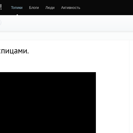
!
Топики
Блоги
Люди
Активность
спицами.