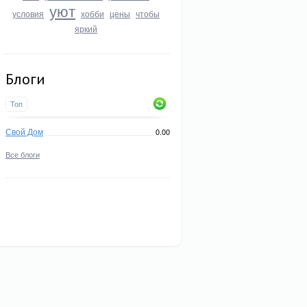
уют
условия
хобби
цены
чтобы
яркий
Блоги
Топ
Свой Дом
0.00
Все блоги