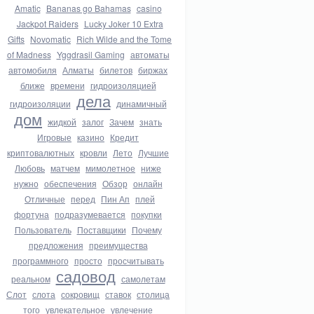
Amatic
Bananas go Bahamas
casino
Jackpot Raiders
Lucky Joker 10 Extra
Gifts
Novomatic
Rich Wilde and the Tome
of Madness
Yggdrasil Gaming
автоматы
автомобиля
Алматы
билетов
биржах
ближе
времени
гидроизоляцией
дела
гидроизоляции
динамичный
дом
жидкой
залог
Зачем
знать
Игровые
казино
Кредит
криптовалютных
кровли
Лето
Лучшие
Любовь
матчем
мимолетное
ниже
нужно
обеспечения
Обзор
онлайн
Отличные
перед
Пин Ап
плей
фортуна
подразумевается
покупки
Пользователь
Поставщики
Почему
предложения
преимущества
программного
просто
просчитывать
садовод
реальном
самолетам
Слот
слота
сокровищ
ставок
столица
того
увлекательное
увлечение