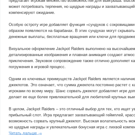
предлагает игрокам множество возможностей для выигрыша. Высок
может потребовать терпения, но щедрые награды и захватывающий
компенсируют ожидание.
Особую остроту игре добавляет функция «сундуков с сокровищами
образом появляются на барабанах. В этих сундуках могут скрывать
денежные выплаты, бесплатные вращения или ключи для продвижен
Визуальное оформление Jackpot Raiders выполнено на высочайшем 
детализированные изображения и плавная анимация создают атмо
приключения. Звуковое сопровождение также отлично дополняет к
погружения в игровой процесс.
Одним из ключевых преимуществ Jackpot Raiders является наличие
джекпотов. Это означает, что сумма джекпота постоянно растет с 
игроками по всему миру. Шанс сорвать джекпот добавляет игре до
делает ее еще более привлекательной для любителей крупных выи
В целом, Jackpot Raiders – это отличный выбор для тех, кто ищет 
прибыльный слот. Игра предлагает захватывающий геймплей, крас
возможность сорвать крупный джекпот. Высокая волатильность мож
но щедрые награды и увлекательная бонусная игра с лихвой компе
Читать дальше →