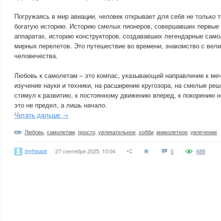
Погружаясь в мир авиации, человек открывает для себя не только т
богатую историю. Историю смелых пионеров, совершавших первые 
аппаратах, историю конструкторов, создававших легендарные само
мирных перелетов. Это путешествие во времени, знакомство с вел
человечества.
Любовь к самолетам – это компас, указывающий направление к меч
изучение науки и техники, на расширение кругозора, на смелые реш
стимул к развитию, к постоянному движению вперед, к покорению н
это не предел, а лишь начало.
Читать дальше →
Любовь
,
самолетам
,
просто
,
увлекательное
,
хобби
,
мимолетное
,
увлечение
myhouse
27 сентября 2025, 10:04
0
688