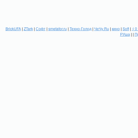
BrickUFA
|
ZTark
|
Софт
|
smetafor.ru
|
Техно-Голод
|
ЧеЧу.Ru
|
кино
|
Soft
|
:( 0
РУша
| |
П