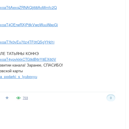
5i3oxoaT6AexqZRNAQjj68AoMmfc2Q
5i3oxoaT4OErwRXjP8kVwoWuuWapGi
i3oxoaT7k0vEu70z4TF0tQSgYHd1i
ИЛЕ ТАТЬЯНЫ КОННЭ
i3oxoaT4ypvkkkCTG9dB6rY8EX60V
азвитии канала! Заранее, СПАСИБО!
овской карты
la_podarki_s_lyubovyu
703
0