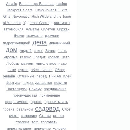
Amatic
Bananas go Bahamas
casino
Jackpot Raiders
Lucky Joker 10 Extra
Gifts
Novomatic
Rich Wilde and the Tome
of Madness
Yggdrasil Gaming
автоматы
автомобиля
Алматы
билетов
биржах
ближе
возможно
времени
дела
гидроизоляцией
динамичный
дом
жидкой
залог
Зачем
знать
Игровые
казино
Кредит
кровли
Лето
Любовь
матчем
мимолетное
надо
ниже
нужно
обеспечения
Обзор
онлайн
Отличные
перед
Пин Ап
плей
фортуна
подразумевается
покупки
Поставщики
Почему
предложения
преимущества
применение
программного
просто
просчитывать
садовод
против
реальном
Слот
слота
сокровищ
Ставки
ставок
столица
того
торговать
увлекательное
увлечение
условия