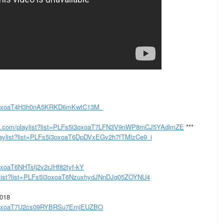
5i3oxoaT4H3h0nA5KRKD6mKwtC13M_
e.com/playlist?list=PLFs5i3oxoaT7LFN3V9nWP8mCJ5YAdlmZE
***
aylist?list=PLFs5i3oxoaT6DpDVxEGv2h7fTMlzCe9_i
oxoaT6NHTslj2v2rJHf82tyf-kY
ylist?list=PLFs5i3oxoaT6NzuxhydJNnDJq05ZOYNU4
018
5i3oxoaT7U2cs09RYBRSu7EmjEUZBO