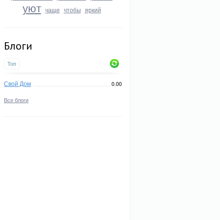
уют
чаще
чтобы
яркий
Блоги
Топ
Свой Дом
0.00
Все блоги