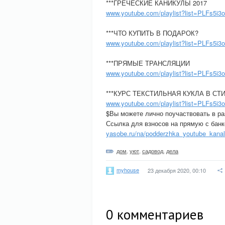
***ГРЕЧЕСКИЕ КАНИКУЛЫ 2017
www.youtube.com/playlist?list=PLFs
***ЧТО КУПИТЬ В ПОДАРОК?
www.youtube.com/playlist?list=PLFs
***ПРЯМЫЕ ТРАНСЛЯЦИИ
www.youtube.com/playlist?list=PLFs5
***КУРС ТЕКСТИЛЬНАЯ КУКЛА В СТ
www.youtube.com/playlist?list=PLFs5
$Вы можете лично поучаствовать в р
Ссылка для взносов на прямую с банк
yasobe.ru/na/podderzhka_youtube_kana
дом
,
уют
,
садовод
,
дела
myhouse
23 декабря 2020, 00:10
0
комментариев