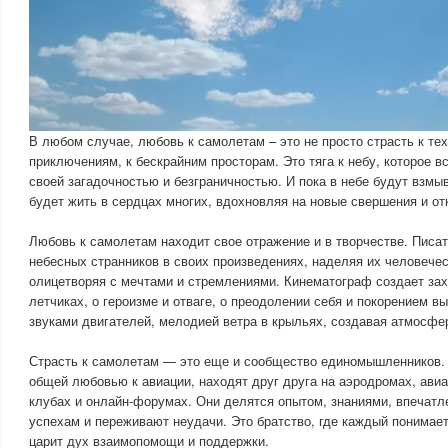
В любом случае, любовь к самолетам – это не просто страсть к тех
приключениям, к бескрайним просторам. Это тяга к небу, которое в
своей загадочностью и безграничностью. И пока в небе будут взмы
будет жить в сердцах многих, вдохновляя на новые свершения и от
Любовь к самолетам находит свое отражение и в творчестве. Писа
небесных странников в своих произведениях, наделяя их человече
олицетворяя с мечтами и стремлениями. Кинематограф создает за
летчиках, о героизме и отваге, о преодолении себя и покорением в
звуками двигателей, мелодией ветра в крыльях, создавая атмосфе
Страсть к самолетам — это еще и сообщество единомышленников.
общей любовью к авиации, находят друг друга на аэродромах, авиа
клубах и онлайн-форумах. Они делятся опытом, знаниями, впечатл
успехам и переживают неудачи. Это братство, где каждый понимает 
царит дух взаимопомощи и поддержки.