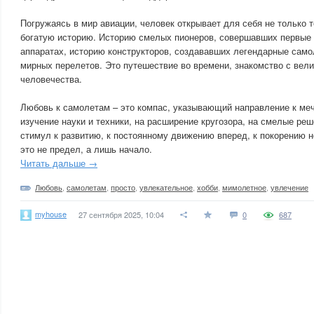
Погружаясь в мир авиации, человек открывает для себя не только т
богатую историю. Историю смелых пионеров, совершавших первые 
аппаратах, историю конструкторов, создававших легендарные само
мирных перелетов. Это путешествие во времени, знакомство с вел
человечества.
Любовь к самолетам – это компас, указывающий направление к меч
изучение науки и техники, на расширение кругозора, на смелые реш
стимул к развитию, к постоянному движению вперед, к покорению н
это не предел, а лишь начало.
Читать дальше →
Любовь
,
самолетам
,
просто
,
увлекательное
,
хобби
,
мимолетное
,
увлечение
myhouse
27 сентября 2025, 10:04
0
687