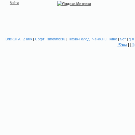
Войти
BrickUFA
|
ZTark
|
Софт
|
smetafor.ru
|
Техно-Голод
|
ЧеЧу.Ru
|
кино
|
Soft
|
:( 0
РУша
| |
П