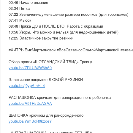
00:46 Начало вязания
03:34 Пятка
07:22 Увеличение/уменьшение размера носочков (для торопыжек)
07:41 Мысок
08:48 Пряжа ДО и ПОСЛЕ ВТО. Работа с образцами
10:56 Узоры. Что можно и нельзя (для недоношенных детей)
12:25 Эластичное закрытие резинки
#ХИТРЫЕмкMартьяновой #ВсеСвязаносОльгойМартьяновой #вязан
Обзор пряжи «ШОТЛАНДСКИЙ ТВИД» Троицк.
youtu.be/ZRLUA3W6bA0
Эластичное закрытие ЛЮБОЙ РЕЗИНКИ
youtu.be/j9ypA-hHt-4
РАСПАШОНКА крючком для ранорожденного ребеночка
youtu.be/A5TRsDdASAA
ШАПОЧКА крючком для ранорожденного
youtu.be/WmBcR0kzceY
«ХИТРАЯ ШАПОЧКА» на 2х спицах БЕЗ ШВА