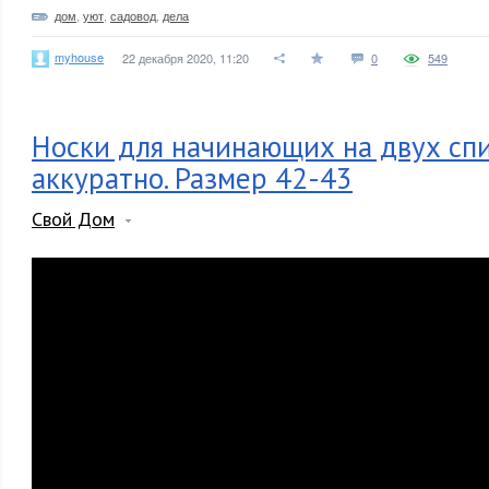
дом
,
уют
,
садовод
,
дела
myhouse
22 декабря 2020, 11:20
0
549
Носки для начинающих на двух спи
аккуратно. Размер 42-43
Свой Дом