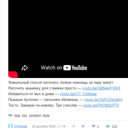
Уникальный способ наточить любые ножницы за пару минут.
Наточить машинку для стрижки просто —
youtu.be/Q9N4wYVAIlI
Избавиться от мух в доме —
youtu.be/t77_l102wow
Пышные булочки — пальчики оближешь —
youtu.be/GdYxOtcd4rg
Тесто. Заверни по-новому. Три способа —
youtu.be/F87l83lzPTo
дом
,
уют
,
садовод
,
дела
myhouse
22 декабря 2020, 11:19
0
556