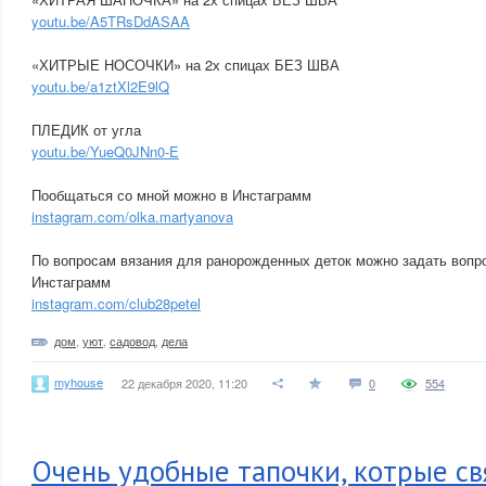
youtu.be/A5TRsDdASAA
«ХИТРЫЕ НОСОЧКИ» на 2х спицах БЕЗ ШВА
youtu.be/a1ztXl2E9lQ
ПЛЕДИК от угла
youtu.be/YueQ0JNn0-E
Пообщаться со мной можно в Инстаграмм
instagram.com/olka.martyanova
По вопросам вязания для ранорожденных деток можно задать вопро
Инстаграмм
instagram.com/club28petel
дом
,
уют
,
садовод
,
дела
myhouse
22 декабря 2020, 11:20
0
554
Очень удобные тапочки, котрые св