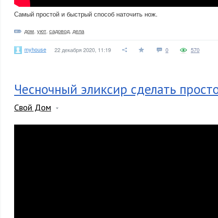
Самый простой и быстрый способ наточить нож.
дом
,
уют
,
садовод
,
дела
myhouse
22 декабря 2020, 11:19
0
570
Чесночный эликсир сделать просто
Свой Дом