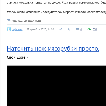
вам эта моделька придется по душе. Жду ваших комментариев. Уда
#тапочкиспицами#вяжемследки#тапочкипростые#калиновская#след
дом
,
уют
,
садовод
,
дела
myhouse
22 декабря 2020, 11:20
0
554
Наточить нож мясорубки просто.
Свой Дом