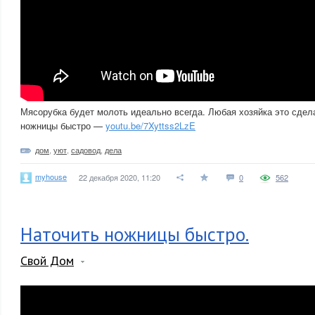
Мясорубка будет молоть идеально всегда. Любая хозяйка это сдела
ножницы быстро —
youtu.be/7Xyttss2LzE
дом
,
уют
,
садовод
,
дела
myhouse
22 декабря 2020, 11:20
0
562
Наточить ножницы быстро.
Свой Дом