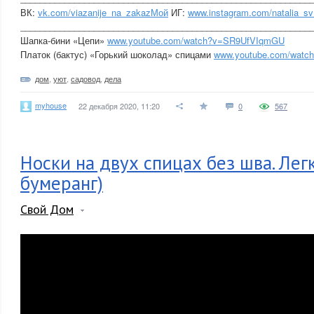
ВК:
vk.com/viazanije_na_zakazМой
ИГ:
www.instagram.com/natalia_sv_
___________________________________________________________
Шапка-бини «Цепи»
www.youtube.com/watch?v=SR9UfVIqmGU
Платок (бактус) «Горький шоколад» спицами
www.youtube.com/watc
дом
,
уют
,
садовод
,
дела
myhouse
22 декабря 2020, 11:20
0
567
Носки на двух спицах без шва. Легк
бумеранг)
Свой Дом