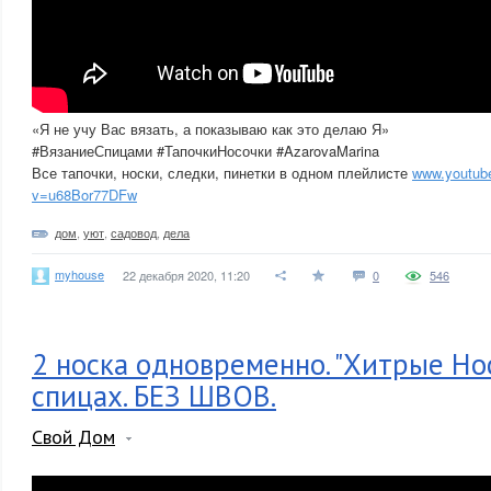
«Я не учу Вас вязать, а показываю как это делаю Я»
#ВязаниеСпицами #ТапочкиНосочки #AzarovaMarina
Все тапочки, носки, следки, пинетки в одном плейлисте
www.youtub
v=u68Bor77DFw
дом
,
уют
,
садовод
,
дела
myhouse
22 декабря 2020, 11:20
0
546
2 носка одновременно. "Хитрые Нос
спицах. БЕЗ ШВОВ.
Свой Дом