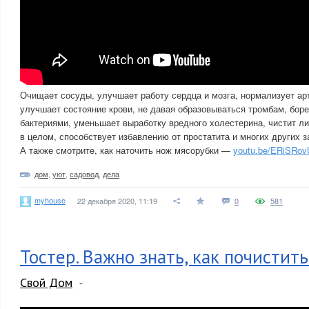
Очищает сосуды, улучшает работу сердца и мозга, нормализует ар
улучшает состояние крови, не давая образовываться тромбам, бор
бактериями, уменьшает выработку вредного холестерина, чистит л
в целом, способствует избавлению от простатита и многих других з
А также смотрите, как наточить нож мясорубки —
youtu.be/ERiSRo
дом
,
уют
,
садовод
,
дела
myhouse
22 декабря 2020, 11:19
0
581
Тостер. Важно знать, как почистить
Свой Дом