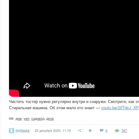
Чистить тостер нужно регулярно внутри и снаружи. Смотрите, как э
Стиральная машина. Об этом мало кто знает —
youtu.be/2IlTdcJ_XF
дом
,
уют
,
садовод
,
дела
myhouse
22 декабря 2020, 11:19
0
567