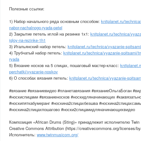
Полезные ссылки:
1) Набор начального ряда основным способом:
knitplanet.ru/technic
nabor-nachalnogo-ryada-petel
2) Закрытие петель иглой на резинке 1х1:
knitplanet.ru/technica/vyaza
igloy-na-rezinke-1h1
3) Итальянский набор петель:
knitplanet.ru/technica/vyazanie-spitsami/
4) Трубчатый набор петель:
knitplanet.ru/technica/vyazanie-spitsami/t
ryada
5) Вязание носков на 5 спицах, пошаговый мастер-класс:
knitplanet.
perchatki/vyazanie-noskov
6) О способах вязания петель:
knitplanet.ru/technica/vyazanie-spitsami
#вязание #вязаниевидео #планетавязания #вязаниеОльгаБоган #ви
#носкиспицами #вязаниеносков #носкидляначинающих #каквязатьн
#носкипяткабумеранг #носкина2спицахбезшва #носкина2спицахсам
#носкина2спицахпошагово #носки2спицамидляначинающихвидео
Композиция «African Drums (Sting)» принадлежит исполнителю Twin
Creative Commons Attribution (https://creativecommons.org/licenses/by/
Исполнитель:
www.twinmusicom.org/