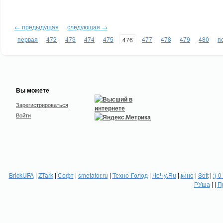
← предыдущая
следующая →
первая
472
473
474
475
477
478
479
480
п
476
Вы можете
Зарегистрироваться
Войти
BrickUFA
|
ZTark
|
Софт
|
smetafor.ru
|
Техно-Голод
|
ЧеЧу.Ru
|
кино
|
Soft
|
:( 0
РУша
| |
П