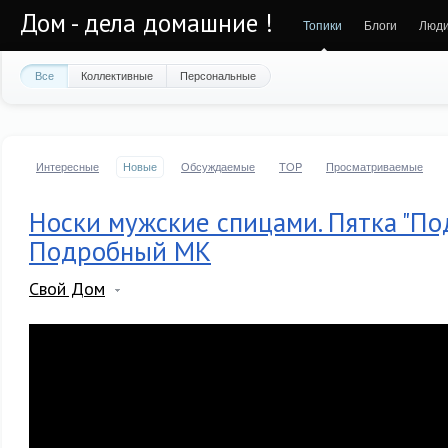
Дом - дела домашние !
Топики
Блоги
Люд
Все
Коллективные
Персональные
Интересные
Новые
Обсуждаемые
TOP
Просматриваемые
Носки мужские спицами. Пятка "Под
Подробный МК
Свой Дом