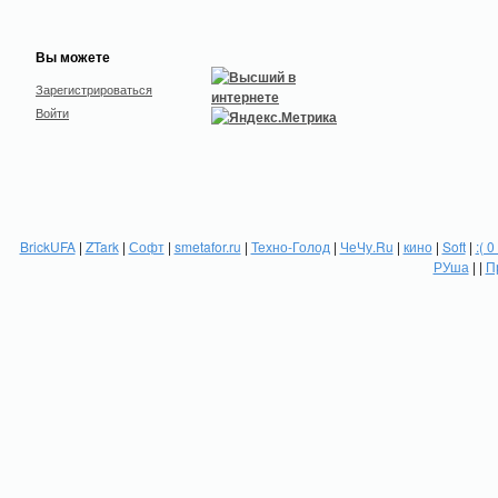
Вы можете
Зарегистрироваться
Войти
BrickUFA
|
ZTark
|
Софт
|
smetafor.ru
|
Техно-Голод
|
ЧеЧу.Ru
|
кино
|
Soft
|
:( 0
РУша
| |
П