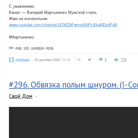
С уважением,
Канал — Валерий Мартыненко Мужской стиль
Жми на колокольчик
www.youtube.com/channel/UCWZ9FwmpiA9PvXkaNDv6FdA
#Мартыненко
дом
,
уют
,
садовод
,
дела
myhouse
22 декабря 2020, 11:13
0
775
#296. Обвязка полым шнуром. (I-Co
Свой Дом