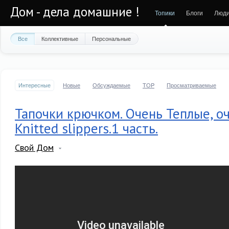
Дом - дела домашние !
Топики
Блоги
Люд
Все
Коллективные
Персональные
Интересные
Новые
Обсуждаемые
TOP
Просматриваемые
Тапочки крючком. Очень Теплые, о
Knitted slippers.1 часть.
Свой Дом