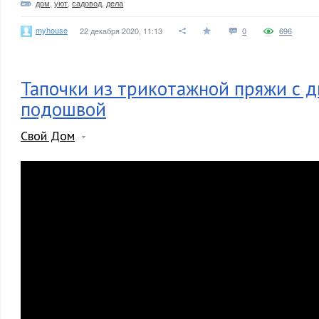
дом
,
уют
,
садовод
,
дела
myhouse
22 декабря 2020, 11:13
0
696
Тапочки из трикотажной пряжи с 
подошвой
Свой Дом