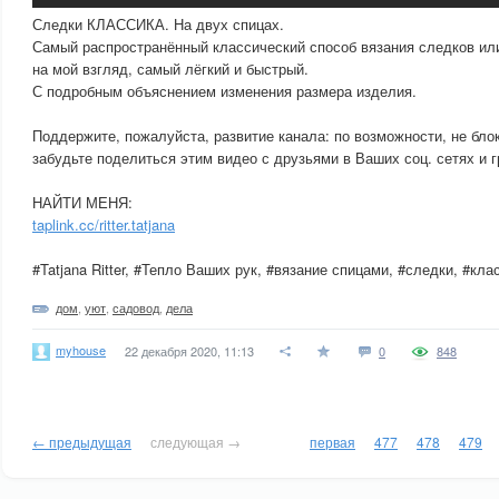
Следки КЛАССИКА. На двух спицах.
Самый распространённый классический способ вязания следков или 
на мой взгляд, самый лёгкий и быстрый.
С подробным объяснением изменения размера изделия.
Поддержите, пожалуйста, развитие канала: по возможности, не бло
забудьте поделиться этим видео с друзьями в Ваших соц. сетях и г
НАЙТИ МЕНЯ:
taplink.cc/ritter.tatjana
#Tatjana Ritter, #Тепло Ваших рук, #вязание спицами, #следки, #кла
дом
,
уют
,
садовод
,
дела
myhouse
22 декабря 2020, 11:13
0
848
← предыдущая
следующая →
первая
477
478
479