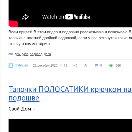
Всем привет! В этом видео я подробно рассказываю и показываю В
тапочки с плотной двойной подошвой, если у вас останутся какие 
отвечу в комментариях.
дом
,
уют
,
садовод
,
дела
myhouse
22 декабря 2020, 11:13
0
686
Тапочки ПОЛОСАТИКИ крючком на
подошве
Свой Дом