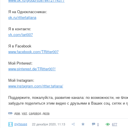
www.ok.ru/group/53878472114377
Я на Одноклассниках:
ok.ru/rittertatjana
Я в контакте:
vk.com/tari007
Я в Facebook
www.facebook.com/TRitter007
Мой Pinterest:
www.pinterest.de/TRitter007/
Мой Instagram:
www.instagram.com/ritter.tatjana/
Поддержите, пожалуйста, развитие канала: по возможности, не бло
забудьте поделиться этим видео с друзьями в Ваших соц. сетях и г
дом
,
уют
,
садовод
,
дела
myhouse
22 декабря 2020, 11:13
0
677