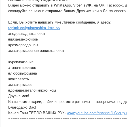
Видео можно отправить в WhatsApp, Viber, вWK, на OK, Facebook, д
скопируйте ссылку и отправьте Вашим Друзьям или в Ленту своего 
Если, Вы хотите написать мне Личное сообщение, я здесь:
taplink.cc/lyubavushka_knit_55
#подошвадлятапочек
#вязаниекрючком
#размерподошвы
#мастерклассповязаниютапочек
#урокивязания
#тапочкирючком
#любовьфомина
#каксвязать
#мастеркласс
#домашниетапочкикрючком
Друзья мои!
Ваши комментарии, лайки и просмотр рекламы — неоценимая подде
Благодарю Вас!
Канал Тани ТЕПЛО ВАШИХ РУК-
www.youtube.com/channel/UC5qlt
====================================================