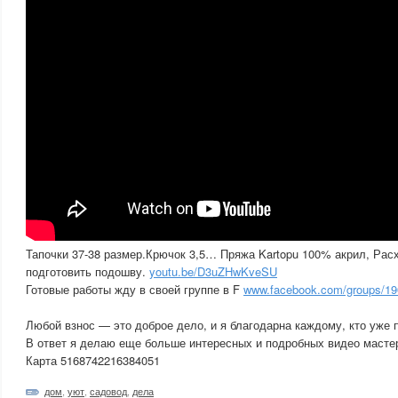
Тапочки 37-38 размер.Крючок 3,5… Пряжа Kartopu 100% акрил, Расх
подготовить подошву.
youtu.be/D3uZHwKveSU
Готовые работы жду в своей группе в F
www.facebook.com/groups/190
Любой взнос — это доброе дело, и я благодарна каждому, кто уже
В ответ я делаю еще больше интересных и подробных видео мастер
Карта 5168742216384051
дом
,
уют
,
садовод
,
дела