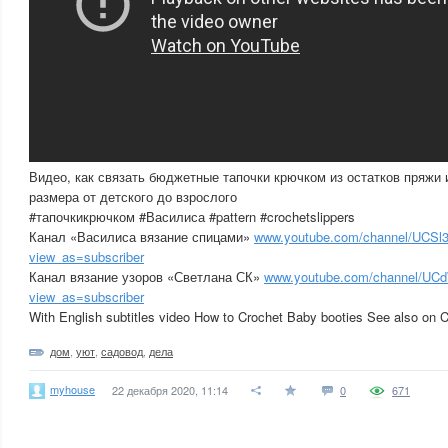
Видео, как связать бюджетные тапочки крючком из остатков пряжи 
размера от детского до взрослого
#тапочкикрючком #Василиса #pattern #crochetslippers
Канал «Василиса вязание спицами»
www.youtube.com/channel/UCS
view_as=subscriber
Канал вязание узоров «Светлана СК»
www.youtube.com/channel/U
view_as=subscriber
With English subtitles video How to Crochet Baby booties See also on 
дом
,
уют
,
садовод
,
дела
myhouse
22 декабря 2020, 11:14
0
671