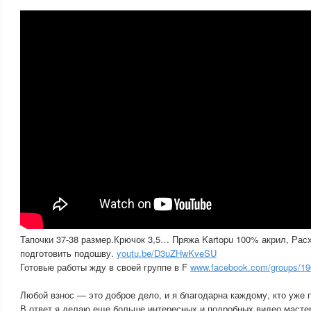
Тапочки 37-38 размер.Крючок 3,5… Пряжа Kartopu 100% акрил, Расх
подготовить подошву.
youtu.be/D3uZHwKveSU
Готовые работы жду в своей группе в F
www.facebook.com/groups/190
Любой взнос — это доброе дело, и я благодарна каждому, кто уже
В ответ я делаю еще больше интересных и подробных видео мастер