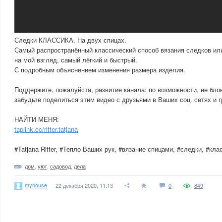
Следки КЛАССИКА. На двух спицах.
Самый распространённый классический способ вязания следков или 
на мой взгляд, самый лёгкий и быстрый.
С подробным объяснением изменения размера изделия.
Поддержите, пожалуйста, развитие канала: по возможности, не бло
забудьте поделиться этим видео с друзьями в Ваших соц. сетях и г
НАЙТИ МЕНЯ:
taplink.cc/ritter.tatjana
#Tatjana Ritter, #Тепло Ваших рук, #вязание спицами, #следки, #кла
дом
,
уют
,
садовод
,
дела
myhouse
22 декабря 2020, 11:13
0
849