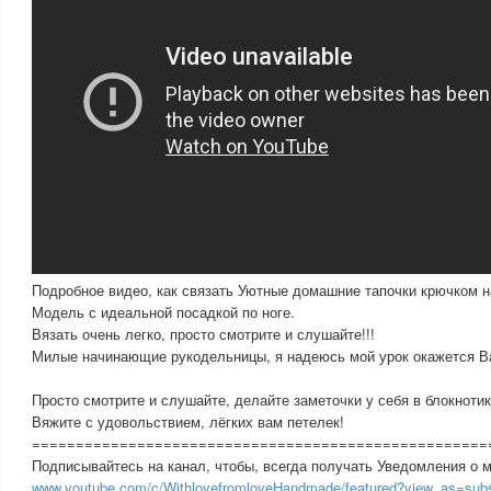
​Подробное видео, как связать Уютные домашние тапочки крючком 
Модель с идеальной посадкой по ноге.
Вязать очень легко, просто смотрите и слушайте!!!
Милые начинающие рукодельницы, я надеюсь мой урок окажется В
Просто смотрите и слушайте, делайте заметочки у себя в блокнотик
Вяжите с удовольствием, лёгких вам петелек!
====================================================
Подписывайтесь на канал, чтобы, всегда получать Уведомления о 
www.youtube.com/c/WithlovefromloveHandmade/featured?view_as=subs