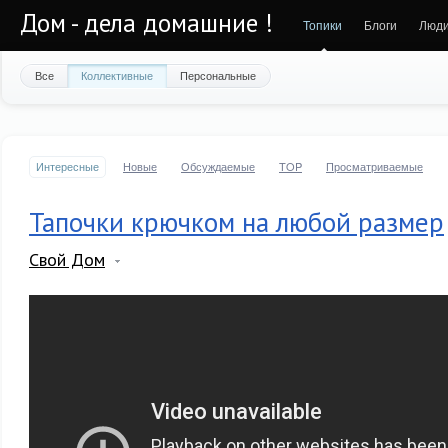
Дом - дела домашние !
Топики
Блоги
Люд
Все
Коллективные
Персональные
Интересные
Новые
Обсуждаемые
TOP
Просматриваемые
Тапочки крючком на любой размер
Свой Дом