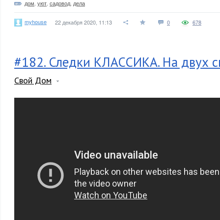
дом
,
уют
,
садовод
,
дела
myhouse
22 декабря 2020, 11:13
0
678
#182. Следки КЛАССИКА. На двух с
Свой Дом