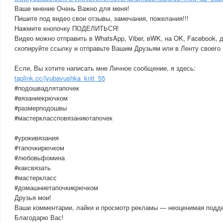
Ваше мнение Очень Важно для меня!
Пишите под видео свои отзывы, замечания, пожелания!!!
Нажмите кнопочку ПОДЕЛИТЬСЯ!
Видео можно отправить в WhatsApp, Viber, вWK, на OK, Facebook, д
скопируйте ссылку и отправьте Вашим Друзьям или в Ленту своего 
Если, Вы хотите написать мне Личное сообщение, я здесь:
taplink.cc/lyubavushka_knit_55
#подошвадлятапочек
#вязаниекрючком
#размерподошвы
#мастерклассповязаниютапочек
#урокивязания
#тапочкирючком
#любовьфомина
#каксвязать
#мастеркласс
#домашниетапочкикрючком
Друзья мои!
Ваши комментарии, лайки и просмотр рекламы — неоценимая подде
Благодарю Вас!