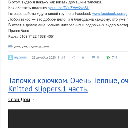
В этом видео я покажу как вязать домашние тапочки.
Как обвязать подошву
youtu.be/D3uZHwKveSU
Готовые работы жду в своей группе в Facebook
www.facebook.com/gr
Любой взнос — это доброе дело, и я благодарна каждому, кто уже
В ответ я делаю еще больше интересных и подробных видео мастер
ПриватБанк
Карта 5168 7422 1638 4051
дом
,
уют
,
садовод
,
дела
myhouse
22 декабря 2020, 11:14
0
744
Тапочки крючком. Очень Теплые, о
Knitted slippers.1 часть.
Свой Дом