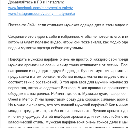
Добавляйтесь в FB и Instagram:
www.facebook.com/martynenko.valeriy
www.instagram.com/valeriy_martynenko
Поставьте Лайк, если стильная мужская одежда для в этом видео 
Сохраните это видео к себе в избранное, чтобы не потерять его, и 
которым будет полезно видео, чтобы они тоже знали, как модно оде
вода и мужская одежда сейчас актуальны.
Подобрать мужской парфюм очень не просто. У каждого свои предп
мужские ароматы на осень и зиму точно отличаются от летних. Пос
настроение и подходят к другой одежде. Лучшие мужские ароматы 
представим в этом ролике, чтобы вы всегда могли выглядеть стиль
соответствии с обстановкой. В топ ароматов для мужчин конечно ж
вариантов, которые содержат Ветивер. А как правильно произносит
обсудим в этом ролике. Рейтинг, где есть Мужские духи, наверное,
Creed и Memo. И мы представим сразу два хороших сильных арома
Но можно ли сказать, что это лучший мужской парфюм? Как миним
младше тридцати лет, чтобы его использовать. Лучшие ароматы дл
и по типу одежды. В этой подборке ароматы для тех, кто любит ст
классический стиль. Мужская парфюмерия очень тонкое дело и мы
сходить в магазин и не покупать вслепую, но вы можете выписать 