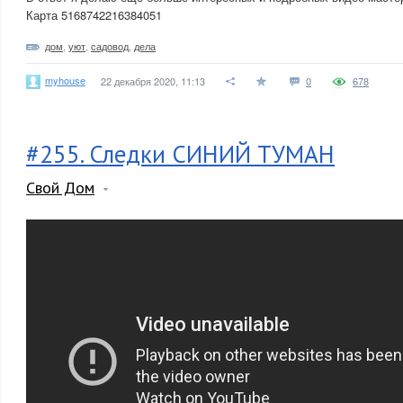
Карта 5168742216384051
дом
,
уют
,
садовод
,
дела
myhouse
22 декабря 2020, 11:13
0
678
#255. Следки СИНИЙ ТУМАН
Свой Дом