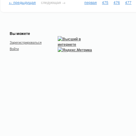
← предыдущая
следующая →
первая
475
476
477
Вы можете
Зарегистрироваться
Войти