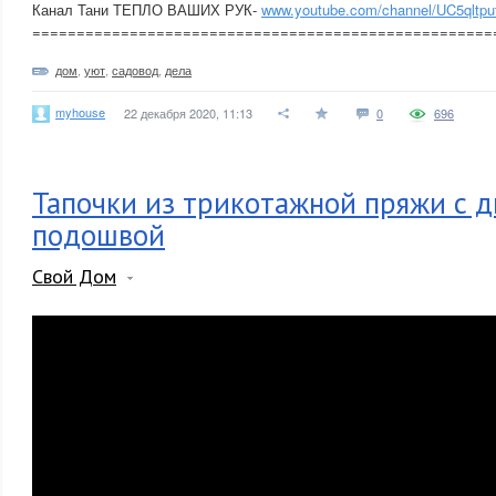
Канал Тани ТЕПЛО ВАШИХ РУК-
www.youtube.com/channel/UC5qlt
====================================================
дом
,
уют
,
садовод
,
дела
myhouse
22 декабря 2020, 11:13
0
696
Тапочки из трикотажной пряжи с 
подошвой
Свой Дом