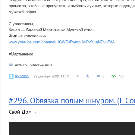
ароматов, чтобы не пропустить и выбрать лучшие, которые подход
мужской образ.
С уважением,
Канал — Валерий Мартыненко Мужской стиль
Жми на колокольчик
www.youtube.com/channel/UCWZ9FwmpiA9PvXkaNDv6FdA
#Мартыненко
дом
,
уют
,
садовод
,
дела
myhouse
22 декабря 2020, 11:13
0
775
#296. Обвязка полым шнуром. (I-Co
Свой Дом