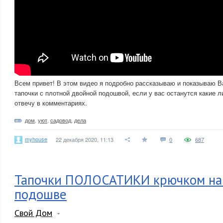
Всем привет! В этом видео я подробно рассказываю и показываю В
тапочки с плотной двойной подошвой, если у вас останутся какие 
отвечу в комментариях.
дом
,
уют
,
садовод
,
дела
myhouse
22 декабря 2020, 11:13
0
687
Тапочки ПОЛОСАТИКИ крючком на
подошве
Свой Дом