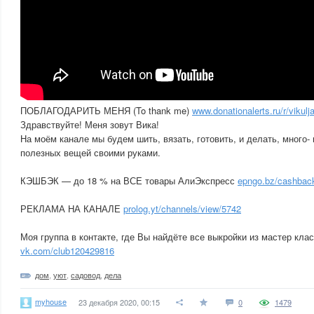
ПОБЛАГОДАРИТЬ МЕНЯ (To thank me)
www.donationalerts.ru/r/vikulj
Здравствуйте! Меня зовут Вика!
На моём канале мы будем шить, вязать, готовить, и делать, много-
полезных вещей своими руками.
КЭШБЭК — до 18 % на ВСЕ товары АлиЭкспресс
epngo.bz/cashbac
РЕКЛАМА НА КАНАЛЕ
prolog.yt/channels/view/5742
Моя группа в контакте, где Вы найдёте все выкройки из мастер к
vk.com/club120429816
дом
,
уют
,
садовод
,
дела
myhouse
23 декабря 2020, 00:15
0
1479