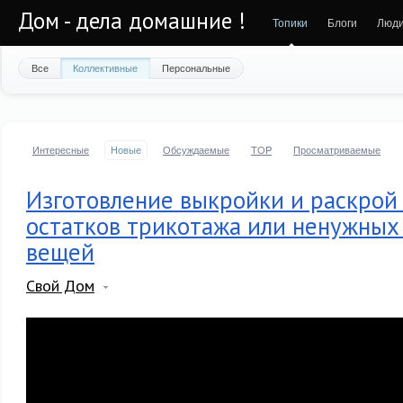
Дом - дела домашние !
Топики
Блоги
Люд
Все
Коллективные
Персональные
Интересные
Новые
Обсуждаемые
TOP
Просматриваемые
Изготовление выкройки и раскрой 
остатков трикотажа или ненужны
вещей
Свой Дом