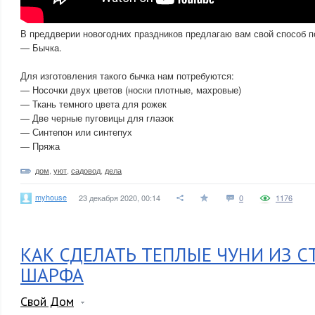
В преддверии новогодних праздников предлагаю вам свой способ п
— Бычка.
Для изготовления такого бычка нам потребуются:
— Носочки двух цветов (носки плотные, махровые)
— Ткань темного цвета для рожек
— Две черные пуговицы для глазок
— Синтепон или синтепух
— Пряжа
дом
,
уют
,
садовод
,
дела
myhouse
23 декабря 2020, 00:14
0
1176
КАК СДЕЛАТЬ ТЕПЛЫЕ ЧУНИ ИЗ С
ШАРФА
Свой Дом