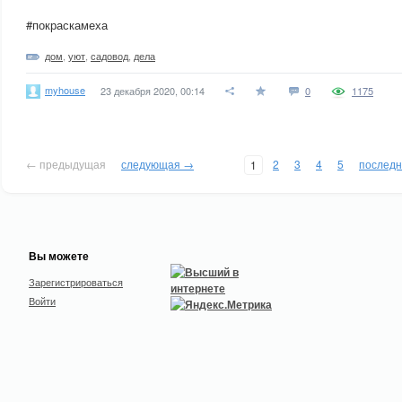
#покраскамеха
дом
,
уют
,
садовод
,
дела
myhouse
23 декабря 2020, 00:14
0
1175
← предыдущая
следующая →
2
3
4
5
послед
1
Вы можете
Зарегистрироваться
Войти