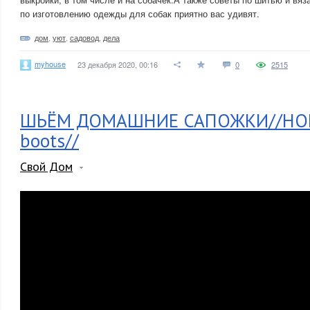
по изготовлению одежды для собак приятно вас удивят.
дом
,
уют
,
садовод
,
дела
myhouse
23 декабря 2020, 00:16
0
2515
ШЬЁМ ДОМАШНИЕ САПОЖКИ//HO
boots//
Свой Дом