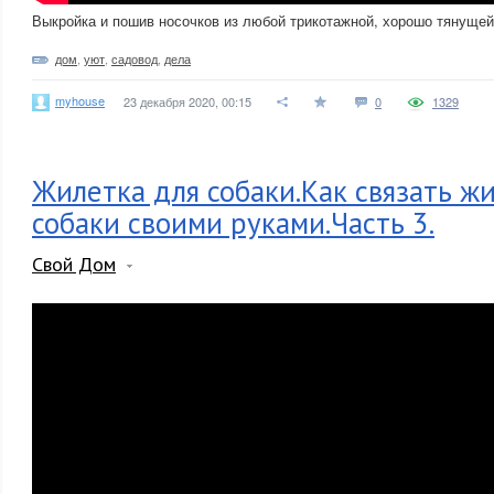
Выкройка и пошив носочков из любой трикотажной, хорошо тянущей
дом
,
уют
,
садовод
,
дела
myhouse
23 декабря 2020, 00:15
0
1329
Жилетка для собаки.Как связать ж
собаки своими руками.Часть 3.
Свой Дом