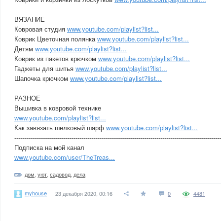
ВЯЗАНИЕ
Ковровая студия
www.youtube.com/playlist?list...
Коврик Цветочная полянка
www.youtube.com/playlist?list...
Детям
www.youtube.com/playlist?list...
Коврик из пакетов крючком
www.youtube.com/playlist?list...
Гаджеты для шитья
www.youtube.com/playlist?list...
Шапочка крючком
www.youtube.com/playlist?list...
РАЗНОЕ
Вышивка в ковровой технике
www.youtube.com/playlist?list...
Как завязать шелковый шарф
www.youtube.com/playlist?list...
----------------------------------------­----------------------------------------­------------------------
Подписка на мой канал
www.youtube.com/user/TheTreas...
дом
,
уют
,
садовод
,
дела
myhouse
23 декабря 2020, 00:16
0
4481