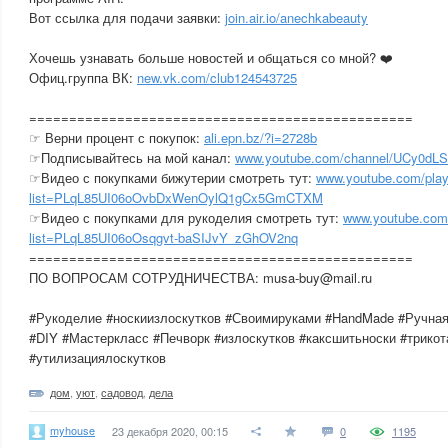
Вот ссылка для подачи заявки:
join.air.io/anechkabeauty
Хочешь узнавать больше новостей и общаться со мной? ❤️
Офиц.группа ВК:
new.vk.com/club124543725
========================================­========
☞ Верни процент с покупок:
ali.epn.bz/?i=2728b
☞Подписывайтесь на мой канал:
www.youtube.com/channel/UCy0d
☞Видео с покупками бижутерии смотреть тут:
www.youtube.com/playl
list=PLqL85UI06oOvbDxWenOylQ1gCx5GmCTXM
☞Видео с покупками для рукоделия смотреть тут:
www.youtube.com/
list=PLqL85UI06oOsqgvt-baSIJvY_zGhOV2nq
========================================­========
ПО ВОПРОСАМ СОТРУДНИЧЕСТВА: musa-buy@mail.ru
#Рукоделие #носкиизлоскутков #Своимируками #HandMade #Ручная
#DIY #Мастеркласс #Печворк #излоскутков #каксшитьноски #трико
#утилизациялоскутков
дом
,
уют
,
садовод
,
дела
myhouse
23 декабря 2020, 00:15
0
1195