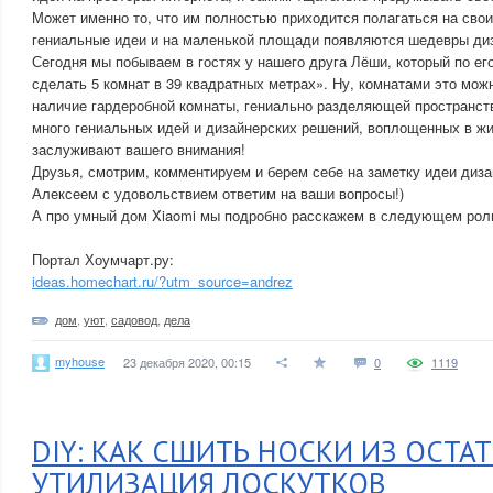
Может именно то, что им полностью приходится полагаться на свои
гениальные идеи и на маленькой площади появляются шедевры ди
Сегодня мы побываем в гостях у нашего друга Лёши, который по ег
сделать 5 комнат в 39 квадратных метрах». Ну, комнатами это можн
наличие гардеробной комнаты, гениально разделяющей пространст
много гениальных идей и дизайнерских решений, воплощенных в ж
заслуживают вашего внимания!
Друзья, смотрим, комментируем и берем себе на заметку идеи диза
Алексеем с удовольствием ответим на ваши вопросы!)
А про умный дом Xiaomi мы подробно расскажем в следующем рол
Портал Хоумчарт.ру:
ideas.homechart.ru/?utm_source=andrez
дом
,
уют
,
садовод
,
дела
myhouse
23 декабря 2020, 00:15
0
1119
DIY: КАК СШИТЬ НОСКИ ИЗ ОСТА
УТИЛИЗАЦИЯ ЛОСКУТКОВ