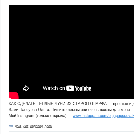
КАК СДЕЛАТЬ ТЕПЛЫЕ ЧУНИ ИЗ СТАРОГО ШАРФА — простые и доб
Вами Папсуева Ольга. Пишите отзывы они очень важны для меня
Мой instagram (только открыла) —
www.instagram.com/olgapapsuevak
дом
,
уют
,
садовод
,
дела