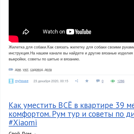
Жилетка для собаки.Как связать жилетку для собаки своими рукам
инструкция.На нашем канале вы найдете и другие вязаные изделия
выкройки, советы по шитью и вязанию.
дом
,
уют
,
садовод
,
дела
myhouse
23 декабря 2020, 00:15
0
1286
Как уместить ВСЁ в квартире 39 м
комфортом. Рум тур и советы по д
#Xiaomi
Свой Дом