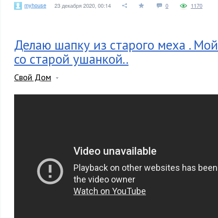
myhouse
23 декабря 2020, 00:14
0
1170
Делаю шапку из старого меха . Мо
со старой ушанкой..
Свой Дом