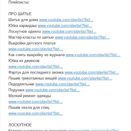
Плейлисты:
ПРО ШИТЬЕ
Шитье для дома
www.youtube.com/playlist?list...
Юбка карандаш
www.youtube.com/playlist?list...
Лоскутное одеяло
www.youtube.com/playlist?list...
Мастер-классы по шитью
www.youtube.com/playlist?list...
Выкройки детского платья
www.youtube.com/playlist?list...
Как снять выкройку из журнала
www.youtube.com/playlist?list...
Юбка из джинсов
www.youtube.com/playlist?list...
Фартук для последнего звонка
www.youtube.com/playlist?list...
Пошив трикотажных вещей
www.youtube.com/playlist?list...
Пододеяльник
www.youtube.com/playlist?list...
Подушка
www.youtube.com/playlist?list...
Мелкий ремонт одежды
www.youtube.com/playlist?list...
Пошив чехла для спиц
www.youtube.com/playlist?list...
ЛОСКУТНОЕ
Коврики и корзинки из лоскутков
www.youtube.com/playlist?list...