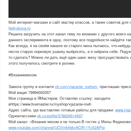
Мой интернет-магазин и сайт мастер классов, а также советов для
fedyukova.ru
Решила загрузить на этот канал тему по вязанию с другого моего к
данного эксперимента в одну, поэтому все подробности найдёте та
Как всегда, я на своём канале из старого меха пытаюсь, что-нибудь
несли старую норковую ушанку выбросить, а я забрала себе. Подум
то сделать? Можно ли дать ещё один шанс меху просуществовать и
этого получилось смотрите в ролике.
#Вязаниемехом
Завела группу в контакте
vk.com/vjazanie_mehom,
приглашаю присо
Мой вацап 79994002357
Моя страница в ЯМастеров. Оставляю ссылку: заходите
вhttps://www.livemaster.ru/myshop/vjazanie-meh
Адрес сайта, где выставляю готовые работы для продажи:
www.vja
Одноклассники
ok.ru/profile/578626514597
Мой канал: «Вязание мехом и не только.В гостях у Милы Федюково
www.youtube.com/channel/UCVmkhbkv6CIR-1Ycfi2APjg