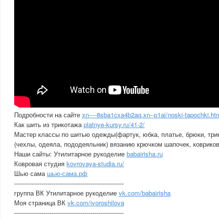
Подробности на сайте
xn----8sba1cxa4b2aq.xn--p1ai/noski-tapochki.ht
Как шить из трикотажа
platnye-kursy.ru/41-2/
Мастер классы по шитью одежды(фартук, юбка, платье, брюки, три
(чехлы, одеяла, пододеяльник) вязанию крючком шапочек, ковриков
Наши сайты: Утилитарное рукоделие
babairisha.ru
Ковровая студия
kovrovaya-studia.ru/
Шью сама
шью-сама.рф
----------------------------------------­----------------
группа ВК Утилитарное рукоделие
vk.com/babairisha
Моя страница ВК
vk.com/ivoroshilova
----------------------------------------­----------------